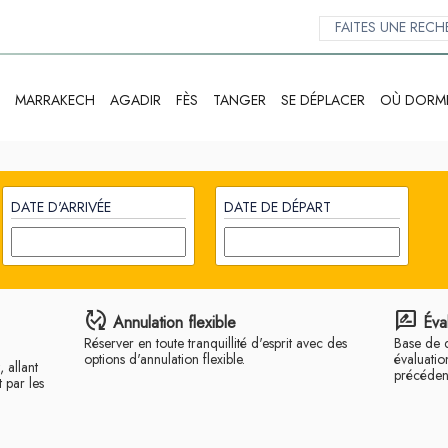
MARRAKECH
AGADIR
FÈS
TANGER
SE DÉPLACER
OÙ DORM
DATE D'ARRIVÉE
DATE DE DÉPART
published_with_changes
rate_review
Annulation flexible
Éva
Réserver en toute tranquillité d'esprit avec des
Base de 
options d'annulation flexible.
évaluatio
 allant
précédent
 par les