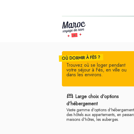
OÙ DORMIR À FÈS ?
Trouvez où se loger pendant
votre séjour à Fès, en ville ou
dans les environs.
bed
Large choix d'options
d'hébergement
Vaste gamme d'options d'hébergement,
des hôtels aux appartements, en passant
maisons d'hôtes, les auberges.