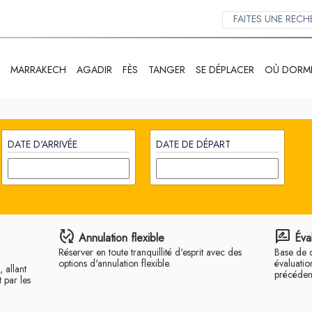
MARRAKECH
AGADIR
FÈS
TANGER
SE DÉPLACER
OÙ DORM
DATE D'ARRIVÉE
DATE DE DÉPART
published_with_changes
rate_review
Annulation flexible
Éva
Réserver en toute tranquillité d'esprit avec des
Base de 
options d'annulation flexible.
évaluatio
 allant
précédent
 par les