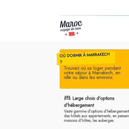
OÙ DORMIR À MARRAKECH
?
Trouvez où se loger pendant
votre séjour à Marrakech, en
ville ou dans les environs.
bed
Large choix d'options
d'hébergement
Vaste gamme d'options d'hébergement,
des hôtels aux appartements, en passant
maisons d'hôtes, les auberges.