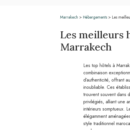
Marrakech
>
Hébergements
>
Les meille
Les meilleurs 
Marrakech
Les top hôtels à Marrak
combinaison exceptionne
d’authenticité, offrant 
inoubliable. Ces établ
trouvent souvent dans
privilégiés, alliant une 
intérieurs somptueux. L
élégamment aménagées,
style traditionnel maro