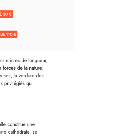
E 30 €
 DE 110 €
nts mètres de longueur,
s forces de la nature
.
heuses, la verdure des
s privilégiés qui
lle constitue une
’une cathédrale, se