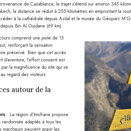
rovenance de Casablanca, le trajet s’étend sur environ 345 kilomè
ech, la distance se réduit à 255 kilomètres en empruntant la route 
ccéder à la cathédrale depuis Azilal et le musée du Géoparc M’G
 depuis Bin Al Ouidane (69 km).
arcours comprend une piste de 15
uit, renforçant la sensation
toire préservé. Bien que cet accès
t d’aventure, l’effort consenti est
ar la magnificence du site qui se
au regard des visiteurs.
ces autour de la
ons
: La région d’Imsfrane propose
e randonnée adaptés à tous les
s marcheurs peuvent gravir les