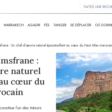
MARRAKECH
AGADIR
FÈS
TANGER
SE DÉPLACER
OÙ DORM
sfrane : Un chef-d’œuvre naturel époustouflant au cœur du Haut Atlas marocai
Imsfrane :
re naturel
 au cœur du
rocain
onstitue l’un des trésors