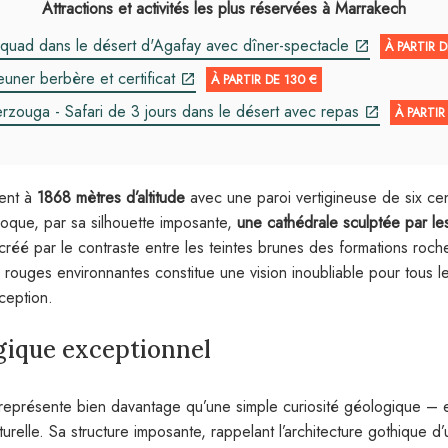
Attractions et activités les plus réservées à Marrakech
quad dans le désert d'Agafay avec dîner-spectacle
À PARTIR D
euner berbère et certificat
À PARTIR DE 130 €
zouga - Safari de 3 jours dans le désert avec repas
À PARTIR
ment à
1868 mètres d’altitude
avec une paroi vertigineuse de six ce
oque, par sa silhouette imposante,
une cathédrale sculptée par le
 créé par le contraste entre les teintes brunes des formations roc
s rouges environnantes constitue une vision inoubliable pour tous le
ception.
gique exceptionnel
représente bien davantage qu’une simple curiosité géologique – e
turelle. Sa structure imposante, rappelant l’architecture gothique d