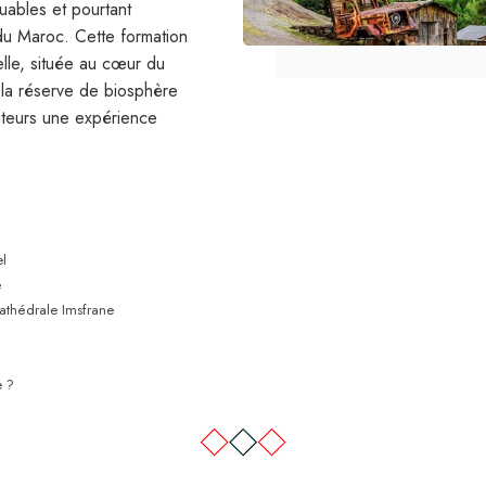
quables et pourtant
du Maroc. Cette formation
lle, située au cœur du
 la réserve de biosphère
iteurs une expérience
.
l
é
cathédrale Imsfrane
e ?