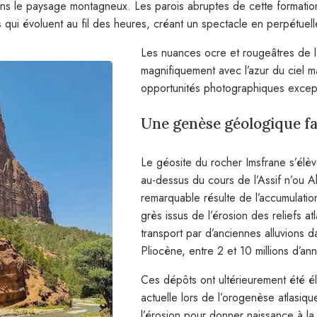
ns le paysage montagneux. Les parois abruptes de cette formation
 qui évoluent au fil des heures, créant un spectacle en perpétuell
Les nuances ocre et rougeâtres de l
magnifiquement avec l’azur du ciel m
opportunités photographiques excepti
Une genèse géologique f
Le géosite du rocher Imsfrane s’élè
au-dessus du cours de l’Assif n’ou A
remarquable résulte de l’accumulati
grès issus de l’érosion des reliefs at
transport par d’anciennes alluvions 
Pliocène, entre 2 et 10 millions d’an
Ces dépôts ont ultérieurement été él
actuelle lors de l’orogenèse atlasiqu
l’érosion pour donner naissance à la