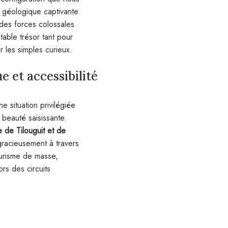
e géologique captivante
 des forces colossales
table trésor tant pour
r les simples curieux.
 et accessibilité
e situation privilégiée
beauté saisissante.
e de Tilouguit et de
gracieusement à travers
ourisme de masse,
rs des circuits