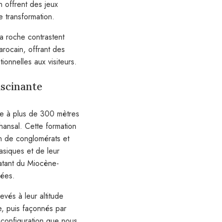
 offrent des jeux
e transformation.
a roche contrastent
arocain, offrant des
onnelles aux visiteurs.
ascinante
ve à plus de 300 mètres
hansal. Cette formation
on de conglomérats et
lasiques et de leur
datant du Miocène-
nées.
evés à leur altitude
e, puis façonnés par
 configuration que nous