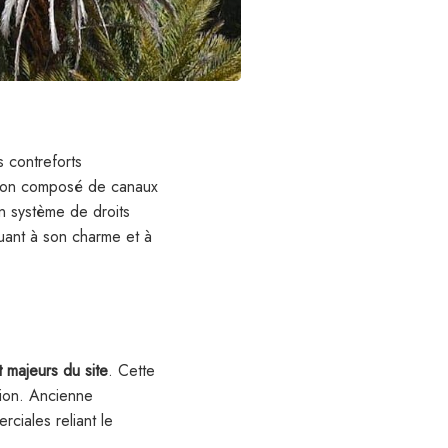
 contreforts
ation composé de canaux
 un système de droits
uant à son charme et à
t majeurs du site
. Cette
gion. Ancienne
rciales reliant le