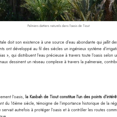
Palmiers dattiers naturels dans l’oasis de Tiout
le doit son existence à une source d’eau abondante qui jaillit des
ts ont développé au fil des siècles un ingénieux système d’irrig
uias », qui distribuent l’eau précieuse à travers toute l’oasis selon
naux dessinent un réseau complexe à travers la palmeraie, contrib
ement l’oasis,
la Kasbah de Tiout constitue l’un des points d’intérê
ant du 16ème siècle, témoigne de l’importance historique de la ré
e servait autrefois à protéger l’oasis et à contrôler les routes comme
ique.