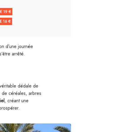
E 19 €
E 16 €
ion d’une journée
’être arrêté.
 véritable dédale de
s de céréales, arbres
iel
, créant une
prospérer.