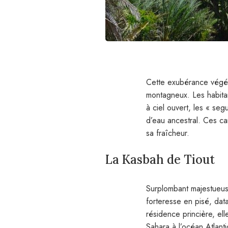
Cette exubérance végéta
montagneux. Les habitan
à ciel ouvert, les « seg
d’eau ancestral. Ces ca
sa fraîcheur.
La Kasbah de Tiout
Surplombant majestueus
forteresse en pisé, dat
résidence princière, ell
Sahara à l’océan Atlant