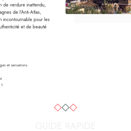
in de verdure inattendu,
gnes de l’Anti-Atlas,
on incontournable pour les
thenticité et de beauté
es et sensations
ut
 ?
GUIDE RAPIDE